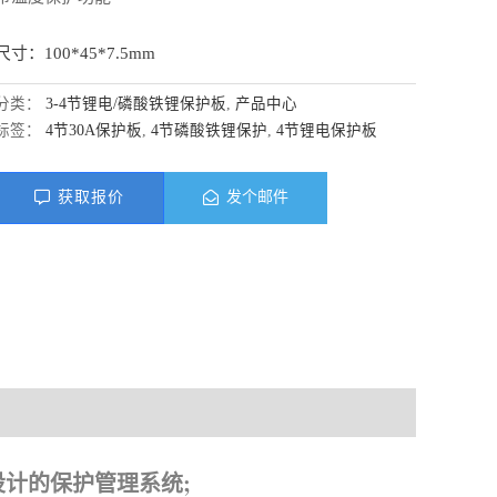
尺寸：100*45*7.5mm
分类：
3-4节锂电/磷酸铁锂保护板
,
产品中心
标签：
4节30A保护板
,
4节磷酸铁锂保护
,
4节锂电保护板
获取报价
发个邮件
料下载
组设计的保护管理系统;