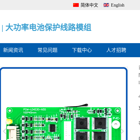
简体中文
English
|
|
|
电
大
电
池
功
池
管
率
电
理
电
量
系
池
监
统
保
测
全
护
保
面
线
护
解
路
板
决
模
方
组
案
新闻资讯
常见问题
下载中心
人才招聘