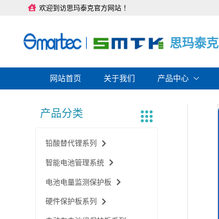
跳
欢迎到访思玛泰克官方网站 ！
至
内
容
思
思
思
玛
玛
玛
泰
泰
泰
克
克
克
网站首页
关于我们
产品中心
产品分类
铅酸替代锂系列
智能电池管理系统
电池电量监测保护板
硬件保护板系列