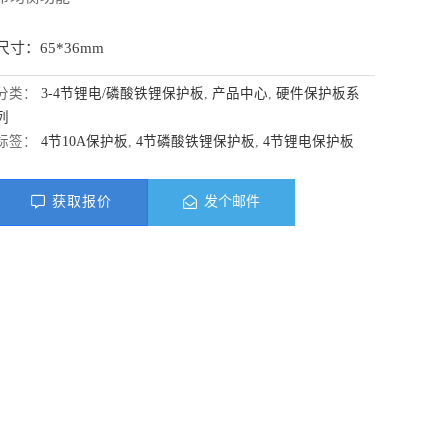
尺寸：65*36mm
分类：
3-4节锂电/磷酸铁锂保护板
,
产品中心
,
硬件保护板系
列
标签：
4节10A保护板
,
4节磷酸铁锂保护板
,
4节锂电保护板
获取报价
发个邮件