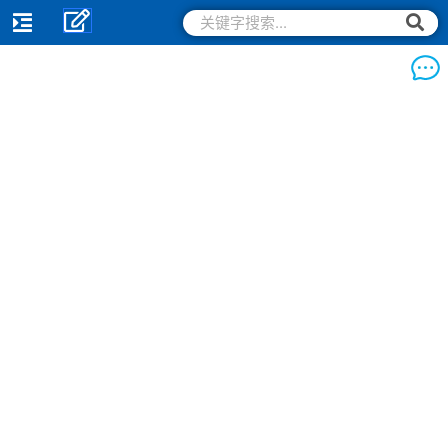
跳
搜
搜
索
至
索
内
容