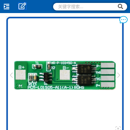
跳
搜
搜
索
至
索
内
容