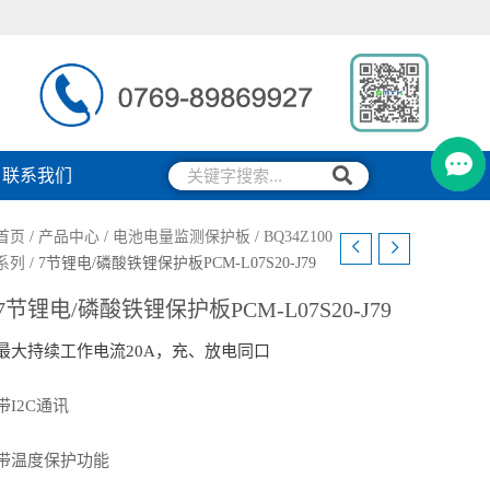
搜
搜
联系我们
索
索
首页
/
产品中心
/
电池电量监测保护板
/
BQ34Z100
系列
/ 7节锂电/磷酸铁锂保护板PCM-L07S20-J79
7节锂电/磷酸铁锂保护板PCM-L07S20-J79
最大持续工作电流20A，充、放电同口
带I2C通讯
带温度保护功能