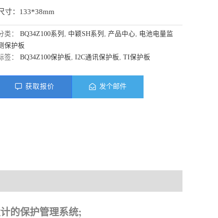
尺寸：133*38mm
分类：
BQ34Z100系列
,
中颖SH系列
,
产品中心
,
电池电量监
测保护板
标签：
BQ34Z100保护板
,
I2C通讯保护板
,
TI保护板
获取报价
发个邮件
料下载
组设计的保护管理系统;