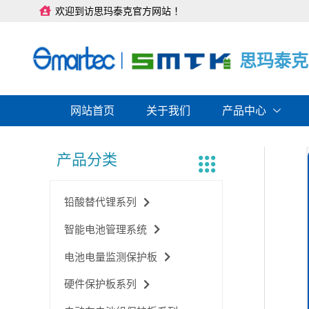
跳
欢迎到访思玛泰克官方网站 ！
至
内
容
思
思
思
玛
玛
玛
泰
泰
泰
克
克
克
网站首页
关于我们
产品中心
产品分类
铅酸替代锂系列
智能电池管理系统
电池电量监测保护板
硬件保护板系列