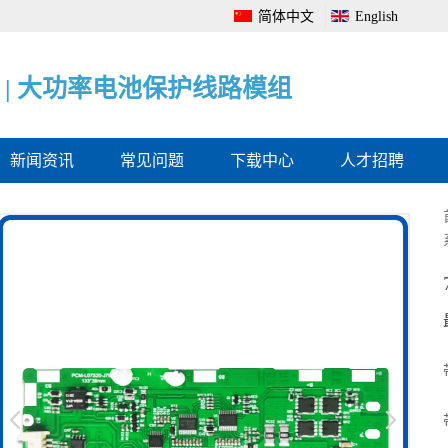
简体中文
English
|
|
|
电
大
电
池
功
池
管
率
电
理
电
量
系
池
监
统
保
测
全
护
保
面
线
护
解
路
板
决
模
方
组
案
新闻资讯
常见问题
下载中心
人才招聘