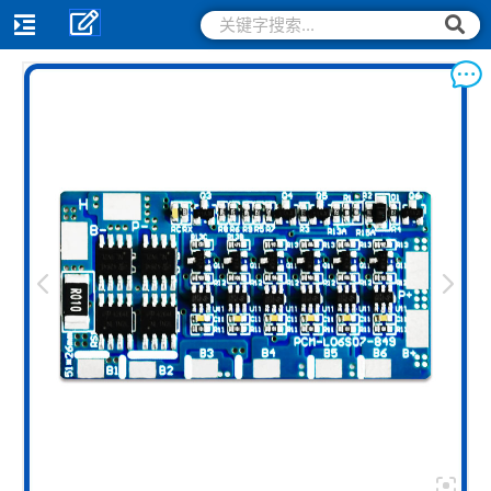
跳
搜
搜
索
至
索
内
容