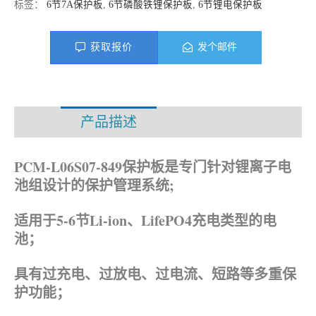
标签：
6节7A保护板
,
6节磷酸铁锂保护板
,
6节锂电保护板
获取报价
发个邮件
产品描述
资料下载
PCM-L06S07-849保护板是专门针对锂离子电
池组设计的保护管理系统;
适用于5-6节Li-ion、
LifePO4
充电类型的电
池；
具有过充电、过放电、过电流、短路等多重保
护功能；