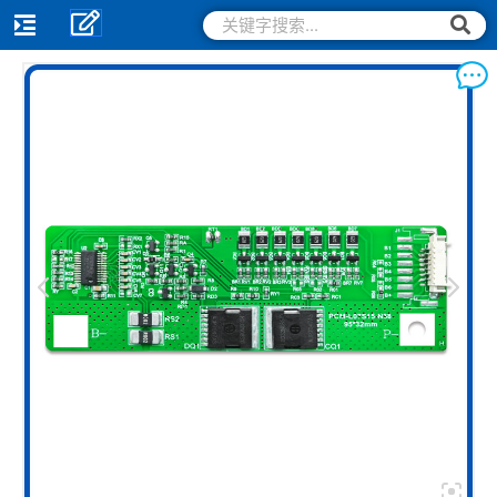
跳
搜
搜
索
至
索
内
容