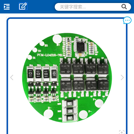
跳
搜
搜
索
至
索
内
容