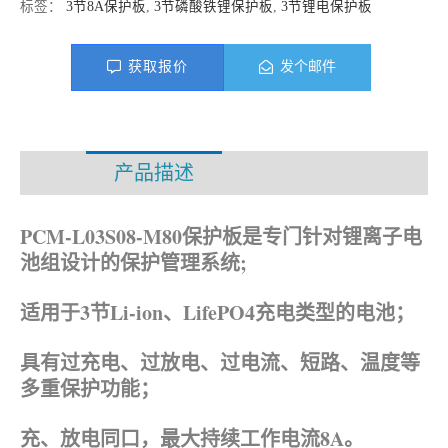
标签：
3节8A保护板
,
3节磷酸铁锂保护板
,
3节锂电保护板
获取报价
发个邮件
产品描述
资料下载
PCM-L03S08-M80保护板是专门针对锂离子电
池组设计的保护管理系统;
适用于3节Li-ion、
LifePO4
充电类型的电池；
具有过充电、过放电、过电流、短路、温度等
多重保护功能；
充、放电同口，最大持续工作电流8A。