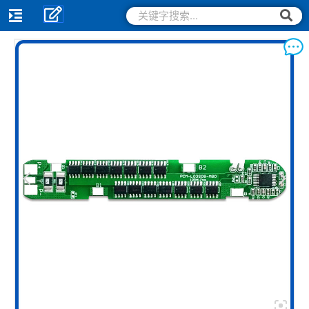
跳
搜
搜
索
至
索
内
容