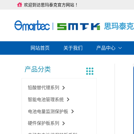
跳
欢迎到访思玛泰克官方网站 ！
至
内
容
思
思
思
玛
玛
玛
泰
泰
泰
克
克
克
网站首页
关于我们
产品中心
产品分类
铅酸替代锂系列
智能电池管理系统
电池电量监测保护板
硬件保护板系列