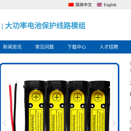
简体中文
English
|
|
|
电
大
电
池
功
池
管
率
电
理
电
量
系
池
监
统
保
测
全
护
保
面
线
护
解
路
板
决
模
方
组
案
新闻资讯
常见问题
下载中心
人才招聘