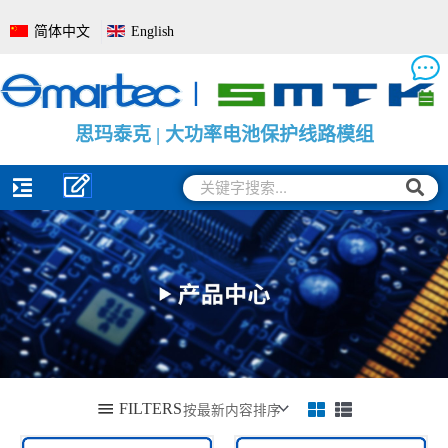
跳
简体中文
English
至
内
容
思
思
思
玛
玛
玛
泰
泰
泰
克
克
克
|
|
|
电
大
电
池
功
池
管
率
电
理
电
量
系
池
监
统
保
测
全
护
保
面
线
护
解
路
板
决
模
方
组
案
搜
搜
索
索
FILTERS