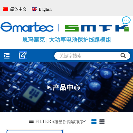
跳
简体中文
English
至
内
容
思
思
思
玛
玛
玛
泰
泰
泰
克
克
克
|
|
|
电
大
电
池
功
池
管
率
电
理
电
量
系
池
监
统
保
测
全
护
保
面
线
护
解
路
板
决
模
方
组
案
搜
搜
索
索
FILTERS