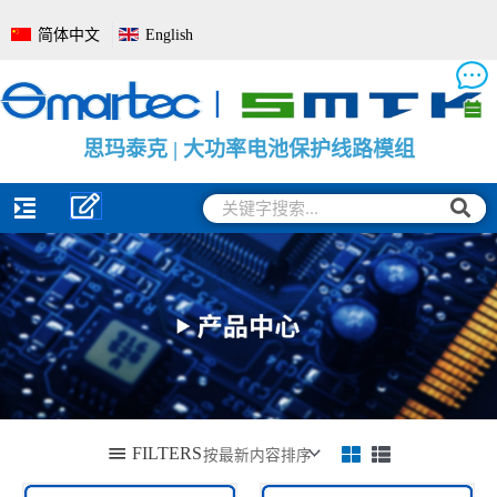
跳
简体中文
English
至
内
容
思
思
思
玛
玛
玛
泰
泰
泰
克
克
克
|
|
|
电
大
电
池
功
池
管
率
电
理
电
量
系
池
监
统
保
测
全
护
保
面
线
护
解
路
板
决
模
方
组
案
搜
搜
索
索
FILTERS