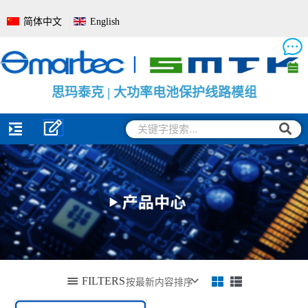
跳
简体中文
English
至
内
容
思
思
思
玛
玛
玛
泰
泰
泰
克
克
克
|
|
|
电
大
电
池
功
池
管
率
电
理
电
量
系
池
监
统
保
测
全
护
保
面
线
护
解
路
板
决
模
方
组
案
搜
搜
索
索
FILTERS