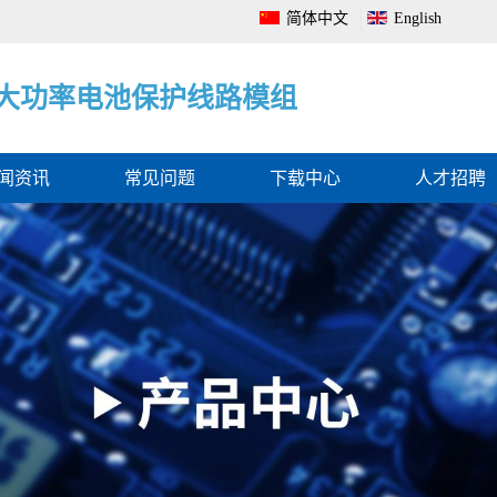
简体中文
English
电
大
电
池
功
池
管
率
电
理
电
量
系
池
监
统
保
测
全
护
保
面
线
护
解
路
板
决
模
方
组
案
闻资讯
常见问题
下载中心
人才招聘