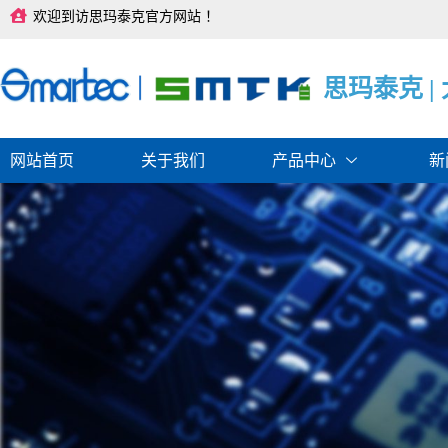
跳
欢迎到访思玛泰克官方网站 ！
至
内
容
思
思
思
玛
玛
玛
泰
泰
泰
克
克
克
|
|
|
网站首页
关于我们
产品中心
新