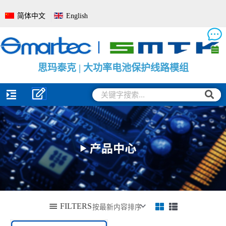
跳
简体中文
English
至
内
容
思
思
思
玛
玛
玛
泰
泰
泰
克
克
克
|
|
|
电
大
电
池
功
池
管
率
电
理
电
量
系
池
监
统
保
测
全
护
保
面
线
护
解
路
板
决
模
方
组
案
搜
搜
索
索
FILTERS