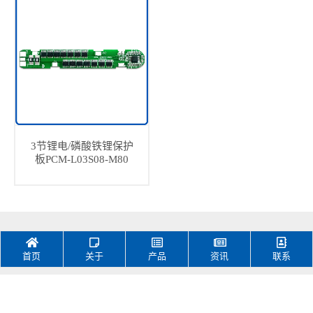
3节锂电/磷酸铁锂保护
板PCM-L03S08-M80
首页
关于
产品
资讯
联系