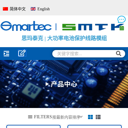
跳
简体中文
English
至
内
容
思
思
思
玛
玛
玛
泰
泰
泰
克
克
克
|
|
|
电
大
电
池
功
池
管
率
电
理
电
量
系
池
监
统
保
测
全
护
保
面
线
护
解
路
板
决
模
方
组
案
搜
搜
索
索
FILTERS