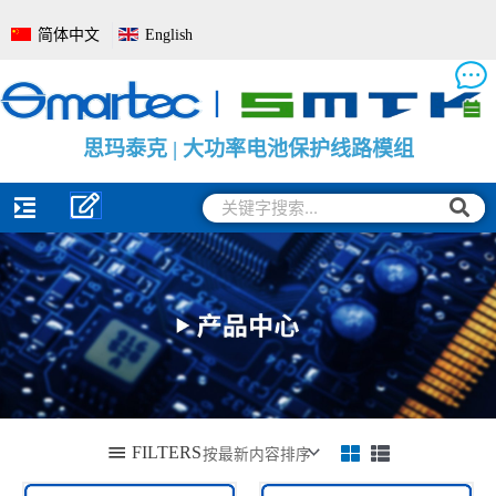
跳
简体中文
English
至
内
容
思
思
思
玛
玛
玛
泰
泰
泰
克
克
克
|
|
|
电
大
电
池
功
池
管
率
电
理
电
量
系
池
监
统
保
测
全
护
保
面
线
护
解
路
板
决
模
方
组
案
搜
搜
索
索
FILTERS