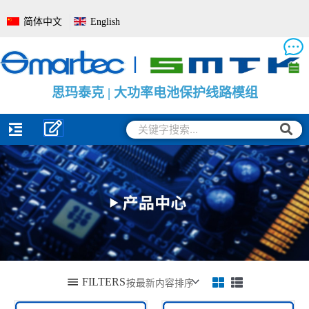
跳
简体中文
English
至
内
容
思
思
思
玛
玛
玛
泰
泰
泰
克
克
克
|
|
|
电
大
电
池
功
池
管
率
电
理
电
量
系
池
监
统
保
测
全
护
保
面
线
护
解
路
板
决
模
方
组
案
搜
搜
索
索
FILTERS