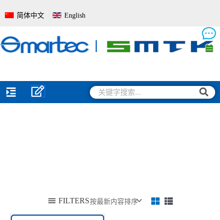
跳
简体中文
English
至
内
容
搜
搜
索
索
FILTERS