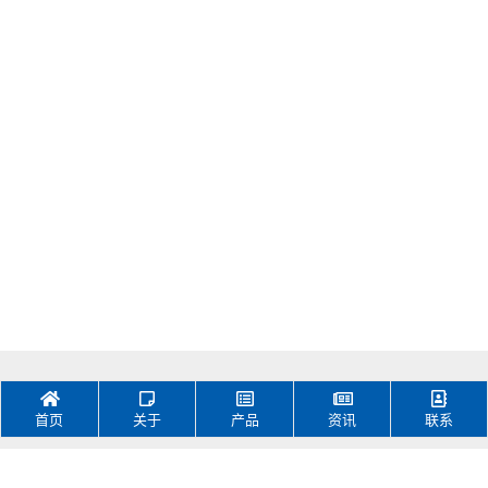
6-16节锂电/磷酸铁锂保
护板PCM-L15S50-
L18(A-3)
首页
关于
产品
资讯
联系