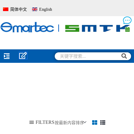
跳
简体中文
English
至
内
容
搜
搜
索
索
FILTERS