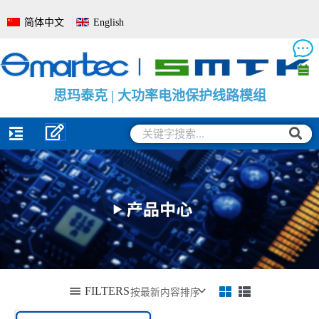
跳
简体中文
English
至
内
容
思
思
思
玛
玛
玛
泰
泰
泰
克
克
克
|
|
|
电
大
电
池
功
池
管
率
电
理
电
量
系
池
监
统
保
测
全
护
保
面
线
护
解
路
板
决
模
方
组
案
搜
搜
索
索
FILTERS