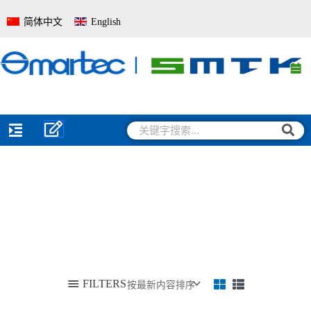
跳
简体中文
English
至
内
容
搜
搜
索
索
FILTERS