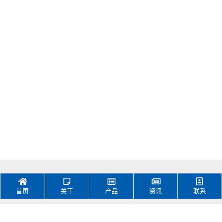
3-4节锂电/磷酸铁锂保
护板PCM-L04S200-
H59
首页
关于
产品
资讯
联系