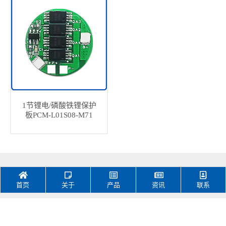
1节锂电/磷酸铁锂保护
板PCM-L01S08-M71
首页
关于
产品
资讯
联系