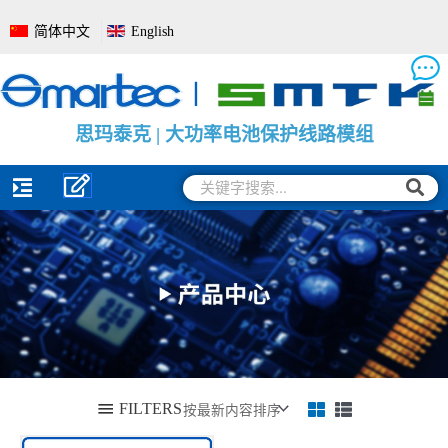
跳
简体中文
English
至
内
容
思
思
思
玛
玛
玛
泰
泰
泰
克
克
克
|
|
|
电
大
电
池
功
池
管
率
电
理
电
量
系
池
监
统
保
测
全
护
保
面
线
护
解
路
板
决
模
方
组
案
搜
搜
索
索
FILTERS