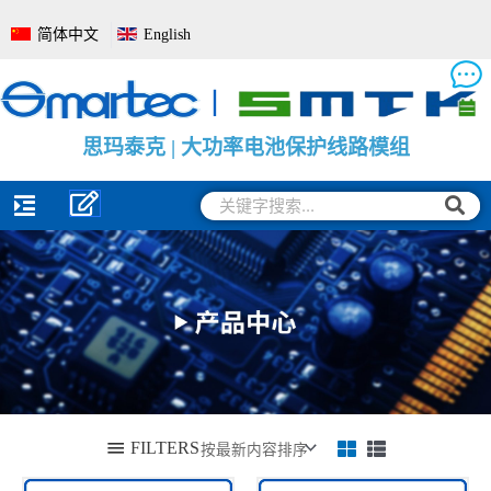
跳
简体中文
English
至
内
容
思
思
思
玛
玛
玛
泰
泰
泰
克
克
克
|
|
|
电
大
电
池
功
池
管
率
电
理
电
量
系
池
监
统
保
测
全
护
保
面
线
护
解
路
板
决
模
方
组
案
搜
搜
索
索
FILTERS