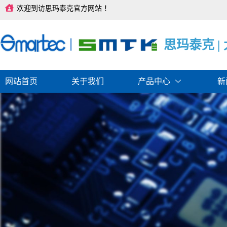
跳
欢迎到访思玛泰克官方网站 ！
至
内
容
思
思
思
玛
玛
玛
泰
泰
泰
克
克
克
|
|
|
网站首页
关于我们
产品中心
新