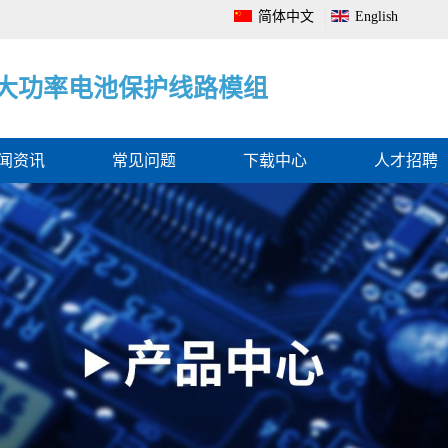
简体中文
English
电
大
电
池
功
池
管
率
电
理
电
量
系
池
监
统
保
测
全
护
保
面
线
护
解
路
板
决
模
方
组
案
闻资讯
常见问题
下载中心
人才招聘